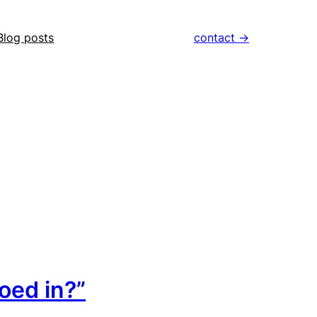
Blog posts
contact ->
oed in?”