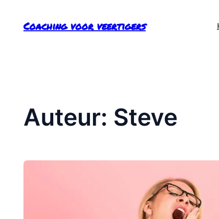
Ga
Coaching voor veertigers
naar
de
inhoud
Auteur:
Steve