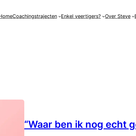
Home
Coachingstrajecten
Enkel veertigers?
Over Steve
“Waar ben ik nog echt g