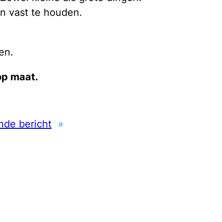
en vast te houden.
en.
op maat.
nde bericht
»