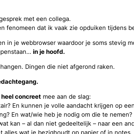
 gesprek met een collega.
n fenomeen dat ik vaak zie opduiken tijdens be
den in je webbrowser waardoor je soms stevig m
 openstaan…
in je hoofd.
 hangen. Dingen die niet afgerond raken.
gedachtegang.
r
heel concreet
mee aan de slag:
itair? En kunnen je volle aandacht krijgen op e
ing? En wat/wie heb je nodig om die te nemen?
wat kan – al dan niet gedeeltelijk – naar een an
t alles wat je bezighoudt op papier of in notes.