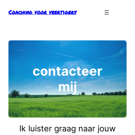
Ga
Coaching voor veertigers
naar
de
inhoud
contacteer
mij
Ik luister graag naar jouw