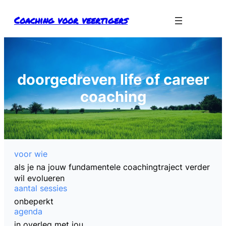
Ga
Coaching voor veertigers
naar
de
inhoud
doorgedreven life of career
coaching
voor wie
als je na jouw fundamentele coachingtraject verder
wil evolueren
aantal sessies
onbeperkt
agenda
in overleg met jou