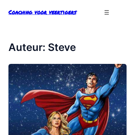
Ga
Coaching voor veertigers
naar
de
inhoud
Auteur:
Steve