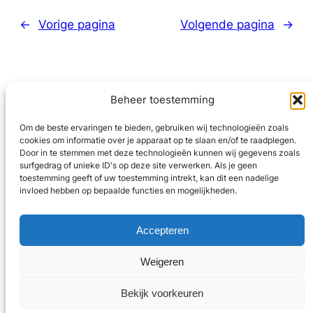
←
Vorige pagina
Volgende pagina
→
Beheer toestemming
Om de beste ervaringen te bieden, gebruiken wij technologieën zoals
cookies om informatie over je apparaat op te slaan en/of te raadplegen.
LinkedIn
Door in te stemmen met deze technologieën kunnen wij gegevens zoals
surfgedrag of unieke ID's op deze site verwerken. Als je geen
toestemming geeft of uw toestemming intrekt, kan dit een nadelige
privacybeleid
invloed hebben op bepaalde functies en mogelijkheden.
Coaching voor veertigers
Accepteren
contact ->
Weigeren
Copyright © 2024
Bekijk voorkeuren