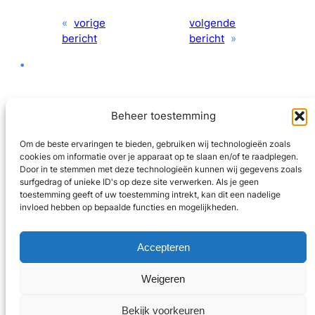
«
vorige
volgende
bericht
bericht
»
•
Beheer toestemming
Om de beste ervaringen te bieden, gebruiken wij technologieën zoals
cookies om informatie over je apparaat op te slaan en/of te raadplegen.
LinkedIn
Door in te stemmen met deze technologieën kunnen wij gegevens zoals
surfgedrag of unieke ID's op deze site verwerken. Als je geen
toestemming geeft of uw toestemming intrekt, kan dit een nadelige
privacybeleid
invloed hebben op bepaalde functies en mogelijkheden.
Coaching voor veertigers
Accepteren
contact ->
Weigeren
Copyright © 2024
Bekijk voorkeuren