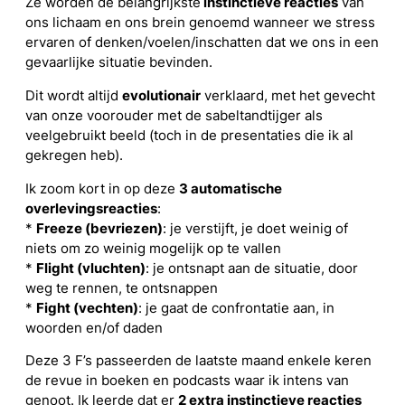
Ze worden de belangrijkste
instinctieve reacties
van
ons lichaam en ons brein genoemd wanneer we stress
ervaren of denken/voelen/inschatten dat we ons in een
gevaarlijke situatie bevinden.
Dit wordt altijd
evolutionair
verklaard, met het gevecht
van onze voorouder met de sabeltandtijger als
veelgebruikt beeld (toch in de presentaties die ik al
gekregen heb).
Ik zoom kort in op deze
3 automatische
overlevingsreacties
:
*
Freeze (bevriezen)
: je verstijft, je doet weinig of
niets om zo weinig mogelijk op te vallen
*
Flight (vluchten)
: je ontsnapt aan de situatie, door
weg te rennen, te ontsnappen
*
Fight (vechten)
: je gaat de confrontatie aan, in
woorden en/of daden
Deze 3 F’s passeerden de laatste maand enkele keren
de revue in boeken en podcasts waar ik intens van
genoot. Ik leerde dat er
2 extra instinctieve reacties