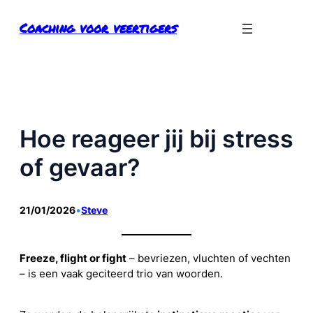
Ga
Coaching voor veertigers
naar
de
inhoud
Hoe reageer jij bij stress
of gevaar?
21/01/2026
•
Steve
Freeze, flight or fight
– bevriezen, vluchten of vechten
– is een vaak geciteerd trio van woorden.