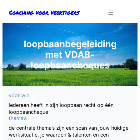
Ga
Coaching voor veertigers
naar
de
inhoud
loopbaanbegeleiding
met VDAB-
loopbaancheques
voor wie
iedereen heeft in zijn loopbaan recht op één
loopbaancheque
thema’s
de centrale thema’s zijn een scan van jouw huidige
werksituatie, je waarden & talenten en een