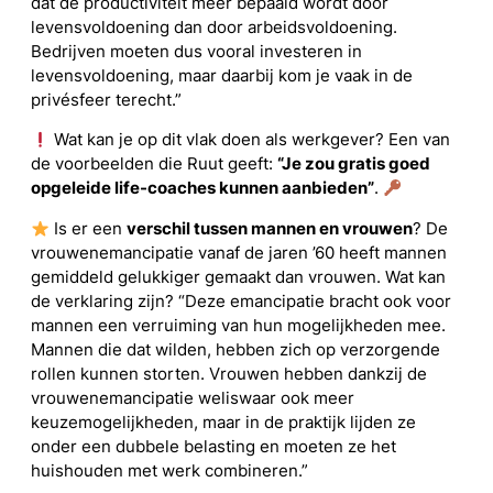
dat de productiviteit meer bepaald wordt door
levensvoldoening dan door arbeidsvoldoening.
Bedrijven moeten dus vooral investeren in
levensvoldoening, maar daarbij kom je vaak in de
privésfeer terecht.”
Wat kan je op dit vlak doen als werkgever? Een van
de voorbeelden die Ruut geeft:
“Je zou gratis goed
opgeleide life-coaches kunnen aanbieden”
.
Is er een
verschil tussen mannen en vrouwen
? De
vrouwenemancipatie vanaf de jaren ’60 heeft mannen
gemiddeld gelukkiger gemaakt dan vrouwen. Wat kan
de verklaring zijn? “Deze emancipatie bracht ook voor
mannen een verruiming van hun mogelijkheden mee.
Mannen die dat wilden, hebben zich op verzorgende
rollen kunnen storten. Vrouwen hebben dankzij de
vrouwenemancipatie weliswaar ook meer
keuzemogelijkheden, maar in de praktijk lijden ze
onder een dubbele belasting en moeten ze het
huishouden met werk combineren.”