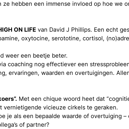
 En ze hebben een immense invloed op hoe we 
HIGH ON LIFE
van David J Phillips. Een echt g
amine, oxytocine, serototine, cortisol, (no)adr
id weer een beetje beter.
 via coaching nog effectiever een stressproble
ng, ervaringen, waarden en overtuigingen. Alle
oers”.
Met een chique woord heet dat “cognitie
t vernietigende vicieuze cirkels te geraken.
e je als een bepaalde waarde of overtuiging – d
lega’s of partner?