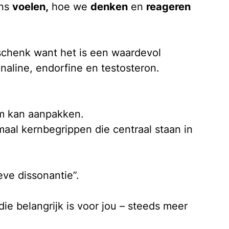
ons
voelen,
hoe we
denken
en
reageren
eschenk want het is een waardevol
enaline, endorfine en testosteron.
em kan aanpakken.
maal kernbegrippen die centraal staan in
ve dissonantie”.
ie belangrijk is voor jou – steeds meer