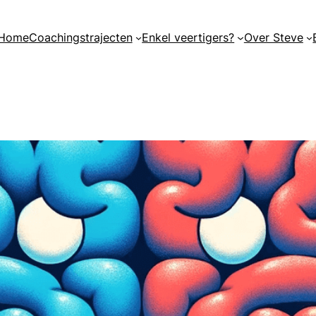
Home
Coachingstrajecten
Enkel veertigers?
Over Steve