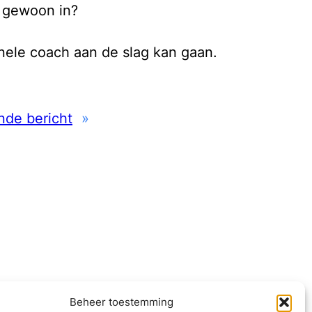
g gewoon in?
onele coach aan de slag kan gaan.
nde bericht
»
contact ->
Beheer toestemming